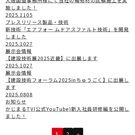
大阪国道事務所様にて当社の補修材の試験施工を実
施しました！
2025.11
05
プレスリリース
製品・技術
新技術「エアフォー ムドアスファルト技術」を開発
しました
2025.10
27
展示会情報
【建設技術展2025近畿】に出展します
2025.10
27
展示会情報
【建設技術フォーラム2025inちゅうごく】に出展し
ます
2025.08
08
お知らせ
かじまるTV(公式YouTube)新入社員研修編を公開し
ました！
次
1
2
»