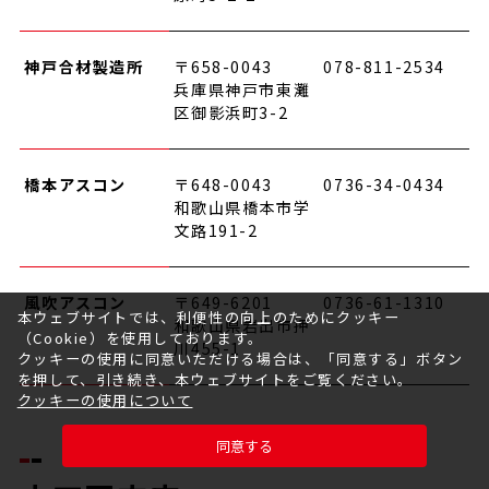
神戸合材製造所
〒658-0043
078-811-2534
兵庫県神戸市東灘
区御影浜町3-2
橋本アスコン
〒648-0043
0736-34-0434
和歌山県橋本市学
文路191-2
風吹アスコン
〒649-6201
0736-61-1310
本ウェブサイトでは、利便性の向上のためにクッキー
和歌山県岩出市押
（Cookie）を使用しております。
川455-1
クッキーの使用に同意いただける場合は、「同意する」ボタン
を押して、引き続き、本ウェブサイトをご覧ください。
クッキーの使用について
同意する