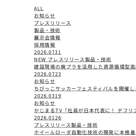
ALL
お知らせ
プレスリリース
製品・技術
展示会情報
採用情報
2026.07
31
NEW
プレスリリース
製品・技術
建設現場の廃プラを活用した資源循環型高
2026.07
23
お知らせ
ちびっこサッカーフェスティバルを開催し
2026.03
19
お知らせ
かじまるTV「社員が日本代表に！ デフ
2026.01
26
プレスリリース
製品・技術
ホイールローダ自動化技術の開発に本格着