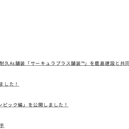
耐久As舗装「サーキュラプラス舗装™」を鹿島建設と共
ました！
リンピック編」を公開しました！
手