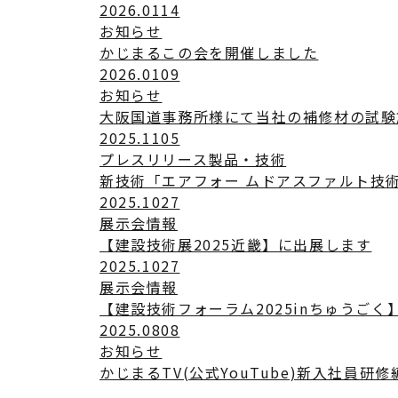
2026.01
14
お知らせ
かじまるこの会を開催しました
2026.01
09
お知らせ
大阪国道事務所様にて当社の補修材の試験
2025.11
05
プレスリリース
製品・技術
新技術「エアフォー ムドアスファルト技
2025.10
27
展示会情報
【建設技術展2025近畿】に出展します
2025.10
27
展示会情報
【建設技術フォーラム2025inちゅうごく
2025.08
08
お知らせ
かじまるTV(公式YouTube)新入社員研