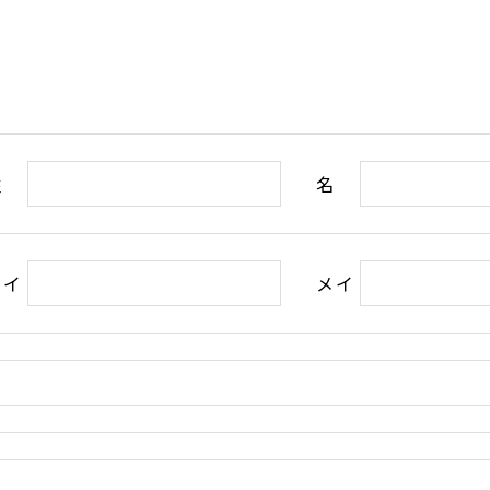
姓
名
セイ
メイ